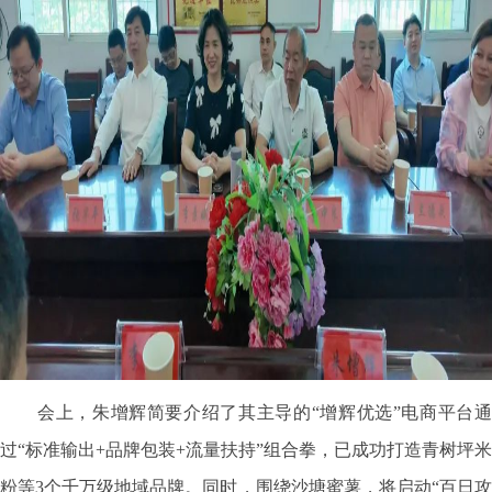
会上，朱增辉简要介绍了其主导的“增辉优选”电商平台通
过“标准输出+品牌包装+流量扶持”组合拳，已成功打造青树坪米
粉等3个千万级地域品牌。同时，围绕沙塘蜜薯，将启动“百日攻