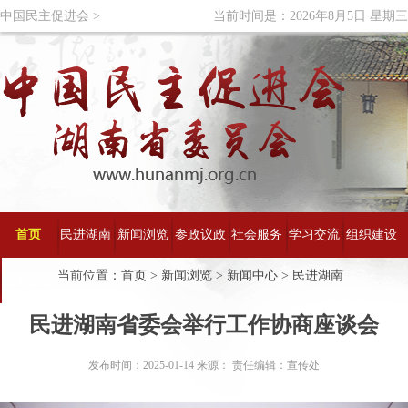
中国民主促进会 >
当前时间是：2026年8月5日 星期三
首页
民进湖南
新闻浏览
参政议政
社会服务
学习交流
组织建设
当前位置：
首页
>
新闻浏览
>
新闻中心
>
民进湖南
内部监督
概况
民进湖南省委会举行工作协商座谈会
发布时间：2025-01-14 来源： 责任编辑：宣传处