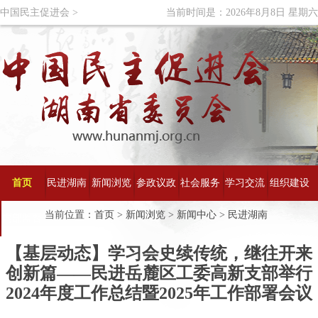
中国民主促进会 >
当前时间是：2026年8月8日 星期六
首页
民进湖南
新闻浏览
参政议政
社会服务
学习交流
组织建设
当前位置：
首页
>
新闻浏览
>
新闻中心
>
民进湖南
内部监督
概况
【基层动态】学习会史续传统，继往开来
创新篇——民进岳麓区工委高新支部举行
2024年度工作总结暨2025年工作部署会议